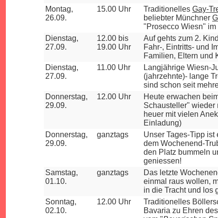
Montag,
15.00 Uhr
Traditionelles
Gay-Tre
26.09.
beliebter
Münchner
G
"Prosecco Wiesn" im F
Dienstag,
12.00 bis
Auf gehts zum 2.
Kin
27.09.
19.00 Uhr
Fahr-, Eintritts- und 
Familien, Eltern und 
Dienstag,
11.00 Uhr
Langjährige Wiesn-Jub
27.09.
(jahrzehnte)- lange T
sind schon seit mehr
Donnerstag,
12.00 Uhr
Heute erwachen beim 
29.09.
Schausteller" wieder 
heuer mit vielen Ane
Einladung)
Donnerstag,
ganztags
Unser Tages-Tipp ist 
29.09.
dem Wochenend-Trube
den Platz bummeln un
geniessen!
Samstag,
ganztags
Das letzte Wochenend
01.10.
einmal raus wollen, m
in die Tracht und los
Sonntag,
12.00 Uhr
Traditionelles Böller
02.10.
Bavaria zu Ehren des