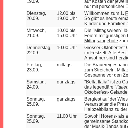
19.09.
auf Kosten der jeweil
nur mit persönlicher 
Dienstag,
12.00 bis
Willkommen zum 1.
F
20.09.
19.00 Uhr
So gibt es heute ermä
Kinder und Familien
Mittwoch,
10.00 bis
Die "Mittagswiesn" lä
21.09.
15.00 Uhr
Feiern mit günstigen 
Mittagsangebote
zum
Donnerstag,
10.00 Uhr
Grosser Oktoberfest-
22.09.
im Festzelt. Alle Be
Anwohner sind herzli
Freitag,
mittags
Die Brauereigespann
23.09.
zum Streicheln. Mitta
Gespanne vor den Zel
Samstag,
ganztags
"Bella Italia" ist zu 
24.09.
das legendäre "
Itali
Oktoberfest- Gelände
Sonntag,
ganztags
Bergfest auf der Wiesn
25.09.
Veranstalter die Pres
Halbzeitbilanz zu de
Sonntag,
11.00 Uhr
Sowohl Hörens- als a
25.09.
gemeinsame Standkon
der Musik-Bands auf 