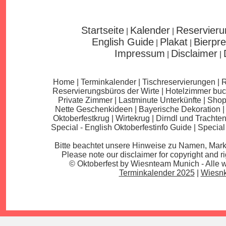
Startseite
Kalender
Reservieru
|
|
English Guide
Plakat
Bierpre
|
|
Impressum
Disclaimer
|
|
Home
|
Terminkalender
|
Tischreservierungen
|
R
Reservierungsbüros der Wirte
|
Hotelzimmer bu
Private Zimmer
|
Lastminute Unterkünfte
|
Shop
Nette Geschenkideen
|
Bayerische Dekoration
Oktoberfestkrug
|
Wirtekrug
|
Dirndl und Trachte
Special - English Oktoberfestinfo Guide
|
Special
Bitte beachtet unsere Hinweise zu Namen, Mark
Please note our disclaimer for copyright and 
©
Oktoberfest
by Wiesnteam Munich - Alle w
Terminkalender 2025
|
Wiesnk